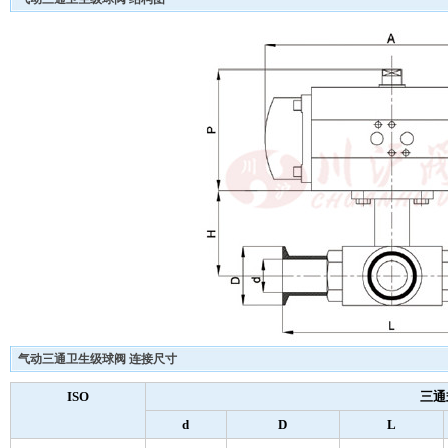
气动三通卫生级球阀 连接尺寸
ISO
三通
d
D
L