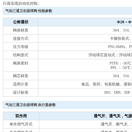
行器实现自动化控制。
气动三通卫生级球阀 性能参数
公称通径
Φ20－Φ
阀体材质
304、316、
连接方式
卡箍快装式
压力等级
PN1.0MPa、P
结构形式
浮动球芯直动式；浮动球
阀座密封
PTFE：-30
PPL ：-30℃
阀芯材质
304、316、
适用介质
食品、医药、包装机械、灌装
设计标准
ISO、DIN、ID
气动三通卫生级球阀 执行器参数
双作用
通气开、通气关，气源
单作用气开式
通气开、断气关，