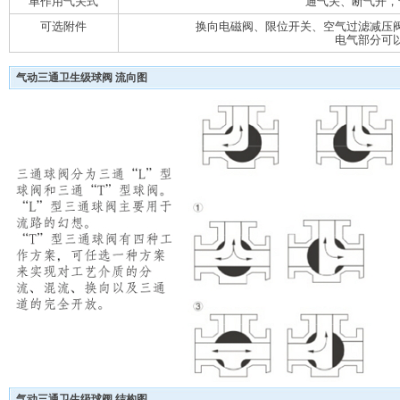
单作用气关式
通气关、断气开，
可选附件
换向电磁阀、限位开关、空气过滤减压
电气部分可
气动三通卫生级球阀 流向图
气动三通卫生级球阀 结构图