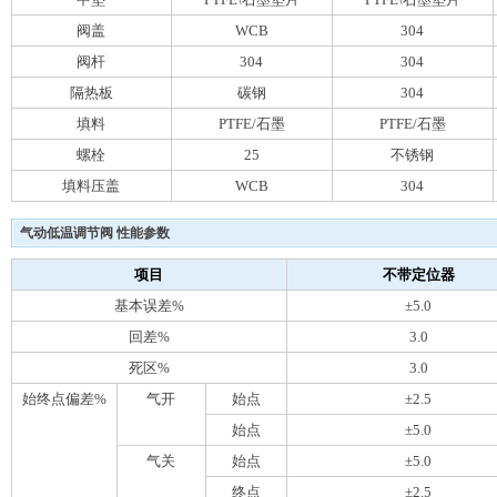
阀盖
WCB
304
阀杆
304
304
隔热板
碳钢
304
填料
PTFE/石墨
PTFE/石墨
螺栓
25
不锈钢
填料压盖
WCB
304
气动低温调节阀 性能参数
项目
不带定位器
基本误差%
±5.0
回差%
3.0
死区%
3.0
始终点偏差%
气开
始点
±2.5
始点
±5.0
气关
始点
±5.0
终点
±2.5