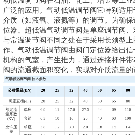
动低温调节阀在石油、化工、冶金等工业
广泛的应用。气动低温调节阀它特别适用于-
介质（如液氧、液氮等）的调节。为确保
位器。超低温气动调节阀是单座调节阀、
与常温调节阀不同之处在于采用长颈型上
作。气动低温调节阀由阀门定位器给出信
机构的气室，产生推力，通过连接杆件带
阀的流通截面积变化，实现对介质流量的
气动低温调节阀 技术参数
公称通径(DN)
20
25
32
40
50
65
80
阀座直径(dn)
20
25
32
40
50
65
80
额定流
单座
6.9
11
17.6
27.5
44
69
110
量系数
套筒
6.3
10
16
25
40
63
100
(KV)
允许压
单座
3.8
3.2
3.0
2.0
1.8
1.5
1.4
差