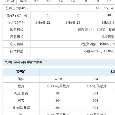
套筒
6.4
6.4
5.2
5.2
4.6
4.6
3.7
(MPa)
公称压力(MPa)
1.6、2.5、4.
额定行程(mm)
16
25
40
执行器型号
ZHA/B-22
ZHA/B-23
ZHA/B-3
阀盖形式
低温型-10～-196℃、超低
压盖形式
螺栓压紧
密封填料
V型聚四氟乙烯填料、
阀体材质
不锈钢(CF8、CF8M、
气动低温调节阀 零部件参数
零部件
材
阀体
WCB
304
垫片
PTFE\石墨垫片
PTFE\石墨垫片
阀座/套筒
304
304
阀芯
304
304
导向套/并帽
304
304
中垫
PTFE\石墨垫片
PTFE\石墨垫片