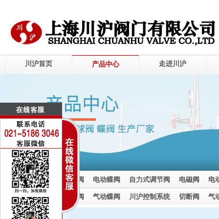
川沪首页
走进川沪
产品中心
电动调节阀
电动球阀
电动蝶阀
自力式调节阀
电磁阀
电
电动截止阀
气动调节阀
气动球阀
气动蝶阀
川沪控制系统
切断阀
气
气动截止阀
电动执行器