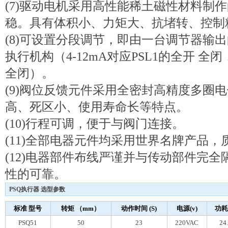
(7)驱动电机采用高性能稀土磁性材料制
稳。具有体积小、力矩大、抗堵转、控制
(8)可设置分段调节，即由一台调节器输
执行机构（4-12mA对应PSL1的全开 全闭，
全闭）。
(9)阀位反馈元件采用全密封高精度多圈
高、死区小、使用寿命长等特点。
(10)行程可调，便于与阀门连接。
(11)全部电器元件均采用世界名牌产品
(12)电器部件布线严谨并与传动部件完
性的可靠。
PSQ执行器 选型参数
标准 型号
转矩 （mm）
动作时间 (S)
电源(v)
功耗(
PSQ51
50
23
220VAC
24