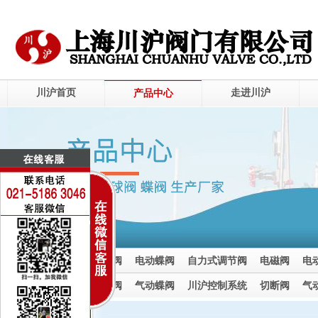
川沪首页
走进川沪
产品中心
电动调节阀
电动球阀
电动蝶阀
自力式调节阀
电磁阀
电
电动截止阀
气动调节阀
气动球阀
气动蝶阀
川沪控制系统
切断阀
气
气动截止阀
电动执行器