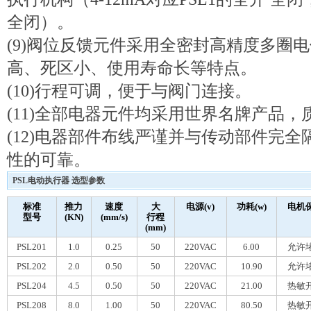
全闭）。
(9)阀位反馈元件采用全密封高精度多圈
高、死区小、使用寿命长等特点。
(10)行程可调，便于与阀门连接。
(11)全部电器元件均采用世界名牌产品
(12)电器部件布线严谨并与传动部件完
性的可靠。
PSL电动执行器 选型参数
标准
推力
速度
大
电源(v)
功耗(w)
电机
型号
(KN)
(mm/s)
行程
(mm)
PSL201
1.0
0.25
50
220VAC
6.00
允许
PSL202
2.0
0.50
50
220VAC
10.90
允许
PSL204
4.5
0.50
50
220VAC
21.00
热敏
PSL208
8.0
1.00
50
220VAC
80.50
热敏