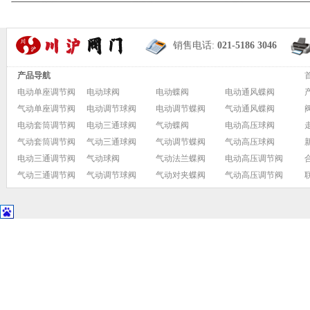
销售电话:
021-5186 3046
产品导航
电动单座调节阀
电动球阀
电动蝶阀
电动通风蝶阀
气动单座调节阀
电动调节球阀
电动调节蝶阀
气动通风蝶阀
电动套筒调节阀
电动三通球阀
气动蝶阀
电动高压球阀
气动套筒调节阀
气动三通球阀
气动调节蝶阀
气动高压球阀
电动三通调节阀
气动球阀
气动法兰蝶阀
电动高压调节阀
气动三通调节阀
气动调节球阀
气动对夹蝶阀
气动高压调节阀