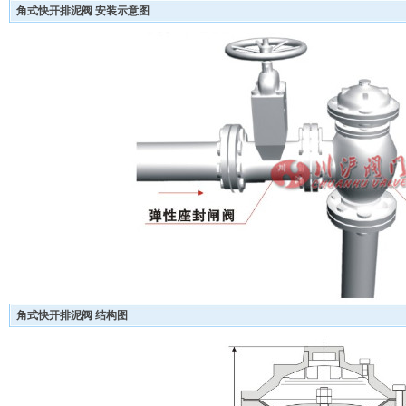
角式快开排泥阀 安装示意图
角式快开排泥阀 结构图