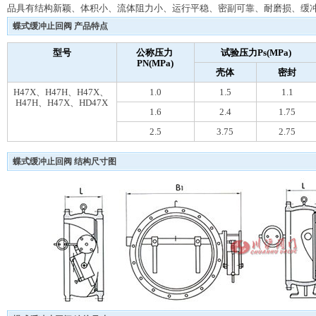
品具有结构新颖、体积小、流体阻力小、运行平稳、密副可靠、耐磨损、缓
蝶式缓冲止回阀 产品特点
型号
公称压力
试验压力Ps(MPa)
PN(MPa)
壳体
密封
H47X、H47H、H47X、
1.0
1.5
1.1
H47H、H47X、HD47X
1.6
2.4
1.75
2.5
3.75
2.75
蝶式缓冲止回阀 结构尺寸图