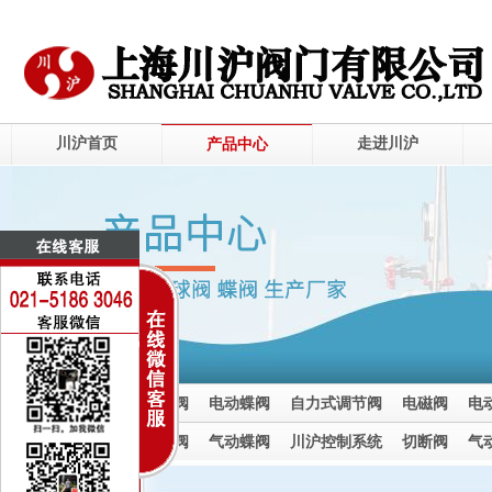
川沪首页
走进川沪
产品中心
电动调节阀
电动球阀
电动蝶阀
自力式调节阀
电磁阀
电
电动截止阀
气动调节阀
气动球阀
气动蝶阀
川沪控制系统
切断阀
气
气动截止阀
止回阀