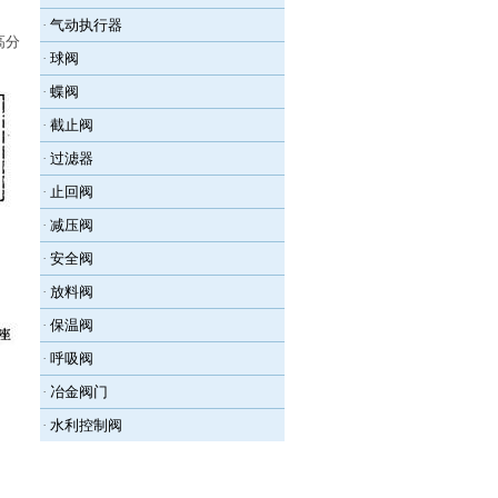
·
气动执行器
高分
·
球阀
·
蝶阀
·
截止阀
·
过滤器
·
止回阀
·
减压阀
·
安全阀
·
放料阀
·
保温阀
·
呼吸阀
·
冶金阀门
·
水利控制阀