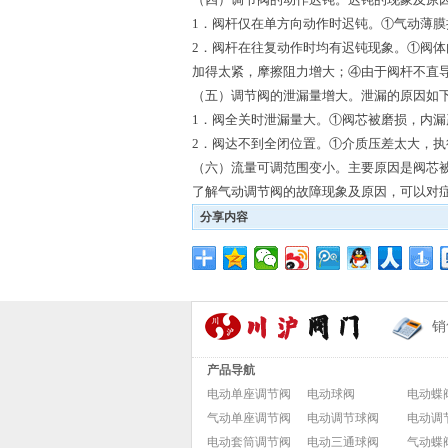
1．阀杆仅在单方向动作时迟钝。①气动薄膜
2．阀杆在往复动作时均有迟钝现象。①阀
加得太紧，摩擦阻力增大；④由于阀杆不直
（五）调节阀的泄漏量增大。泄漏的原因如
1．阀全关时泄漏量大。①阀芯被磨损，内
2．阀达不到全闭位置。①介质压差太大，
（六）流量可调范围变小。主要原因是阀芯
了解气动调节阀的故障现象及原因，可以对
分享内容
销
产品导航
电动单座调节阀
电动球阀
电动蝶
气动单座调节阀
电动调节球阀
电动调
电动套筒调节阀
电动三通球阀
气动蝶