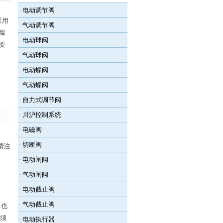
·
电动调节阀
采用
·
气动调节阀
腐
·
电动球阀
要
·
气动球阀
·
电动蝶阀
·
气动蝶阀
·
自力式调节阀
·
川沪控制系统
·
电磁阀
·
切断阀
请注
·
电动闸阀
·
气动闸阀
·
电动截止阀
·
气动截止阀
.也
必须
·
电动执行器