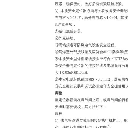
压紧，确保密封。改好后将锁紧螺丝拧紧。
3）本质安全定位器必须与关联设备安全栅
布电容＜0.03uF，高分布电感＜1.0mH。
3.注意事项：
①断电源后开盖。
②外壳接地。
③现场须遵守防爆电气设备安全规程。
④隔爆型外部接线接头应符合dIICT防爆等
⑤本质安全型外部接线接头应符合iaIICT5
⑥安全栅与定位器的连接导线及电缆允许分
大于0.03uF和1.0mH。
⑦本安电缆芯线截面积S＞0.5mm2，屏蔽
⑧安全栅的安装和调试必须遵守安全栅使用
调整
当定位器新装在调节阀上后，或调节阀的行
要求时需要调校，其方法如下：
调校
1）供气管路通过减压阀接到执行机构上，用
小，使执行机构阀杆位于行程中心。