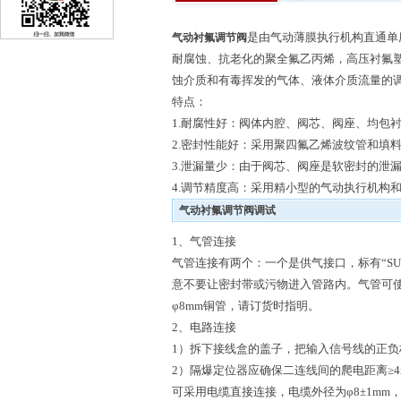
是由气动薄膜执行机构直通单
气动衬氟调节阀
耐腐蚀、抗老化的聚全氟乙丙烯，高压衬氟
蚀介质和有毒挥发的气体、液体介质流量的
特点：
1.耐腐性好：阀体内腔、阀芯、阀座、均包
2.密封性能好：采用聚四氟乙烯波纹管和填
3.泄漏量少：由于阀芯、阀座是软密封的泄
4.调节精度高：采用精小型的气动执行机构
气动衬氟调节阀调试
1、气管连接
气管连接有两个：一个是供气接口，标有“SU
意不要让密封带或污物进入管路内。气管可使用
φ8mm铜管，请订货时指明。
2、电路连接
1）拆下接线盒的盖子，把输入信号线的正
2）隔爆定位器应确保二连线间的爬电距离≥4m
可采用电缆直接连接，电缆外径为φ8±1mm