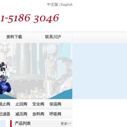
中文版 | English
资料下载
联系川沪
截止阀
止回阀
安全阀
保温阀
过滤器
减压阀
放料阀
呼吸阀
产品列表
更多>>