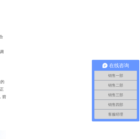
合
调
在线咨询
销售一部
构的
销售二部
正
销售三部
，箭
销售四部
客服经理