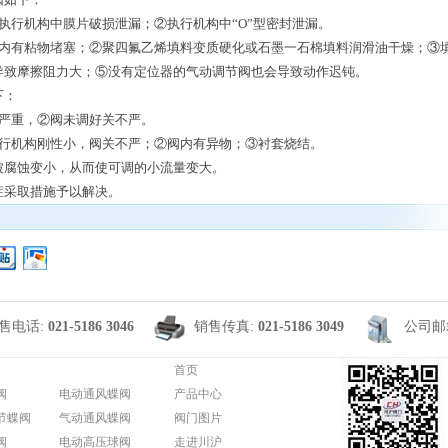
执行机构中膜片破损泄漏；②执行机构中“O”型密封泄漏。
体内有粘物堵塞；②聚四氟乙烯填料变质硬化或石墨一石棉填料润滑油干燥；③
导致摩擦阻力大；⑤没有定位器的气动调节阀也会导致动作迟钝。
下：
漏严重，②阀未调好关不严。
执行机构刚性小，阀关不严；②阀内有异物；③衬套烧结。
被腐蚀变小，从而使可调的小流量变大。
症采取措施予以解决。
售电话:
021-5186 3046
销售传真:
021-5186 3049
公司邮
首页
阀
电动通风蝶阀
产品中心
节蝶阀
气动通风蝶阀
阀门图片
阀
电动高压球阀
走进川沪