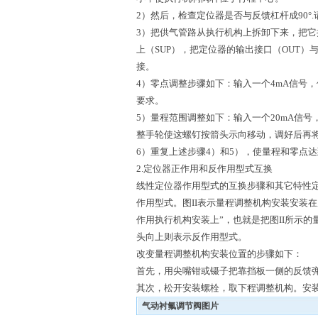
2）然后，检查定位器是否与反馈杠杆成90°.
3）把供气管路从执行机构上拆卸下来，把它
上（SUP），把定位器的输出接口（OUT）
接。
4）零点调整步骤如下：输入一个4mA信号，
要求。
5）量程范围调整如下：输入一个20mA信
整手轮使这螺钉按箭头示向移动，调好后再
6）重复上述步骤4）和5），使量程和零点
2.定位器正作用和反作用型式互换
线性定位器作用型式的互换步骤和其它特性
作用型式。图II表示量程调整机构安装安装
作用执行机构安装上”，也就是把图II所示
头向上则表示反作用型式。
改变量程调整机构安装位置的步骤如下：
首先，用尖嘴钳或镊子把靠挡板一侧的反馈
其次，松开安装螺栓，取下程调整机构。安
气动衬氟调节阀图片