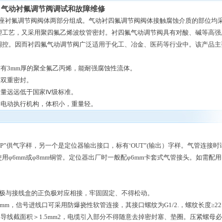
气动衬氟调节阀调试和故障维修
座衬氟调节阀阀体两部分组成。气动衬四氟调节阀阀体接触腐蚀介质的部位均
塑工艺，又采用聚四氟乙烯波纹管密封。衬四氟气动调节阀具有对酸、碱等高强
调控。因而衬四氟气动调节阀广泛适用于化工、冶金、医药等行业中。该产品主
衬有3mm厚的聚全氟乙丙烯，能耐强腐蚀性流体。
料双重密封。
漏量远远低于国家Ⅳ级标准。
和电动执行机构，体积小，重量轻。
P”供气字样，另一个是定位器输出接口，标有‘OUT”(输出）字样。气管连接时
φ6mm或φ8mm铜管。定位器出厂时一般配φ6mm卡套式气管接头。如需配用
负极与接线盒的正负极对应相接，牢固固定、不得松动。
m，信号进线口可采用防爆挠性软管连接，其接口螺纹为G1/2.，螺纹长度≥22
，导线截面积＞1.5mm2，电缆引入部分不得随意去掉密封塞、垫圈。压紧螺母