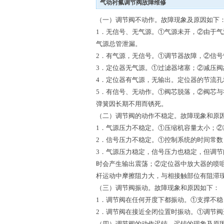
气动衬氟调节阀故障维修
（一）调节阀不动作。故障现象及原因如下
1．无信号、无气源。①气源未开，②由于
气源总管泄漏。
2．有气源，无信号。①调节器故障，②信
3．定位器无气源。①过滤器堵塞；②减压阀
4．定位器有气源，无输出。定位器的节流孔
5．有信号、无动作。①阀芯脱落，②阀芯
弹簧因长期不用而锈死。
（二）调节阀的动作不稳定。故障现象和原
1．气源压力不稳定。①压缩机容量太小；②
2．信号压力不稳定。①控制系统的时间常数
3．气源压力稳定，信号压力也稳定，但调
时会产生输出震荡；②定位器中放大器的喷
杆运动中摩擦阻力大，与相接触部位有阻滞
（三）调节阀振动。故障现象和原因如下：
1．调节阀在任何开度下都振动。①支撑不
2．调节阀在接近全闭位置时振动。①调节
（四）调节阀的动作迟钝。迟钝的现象及原