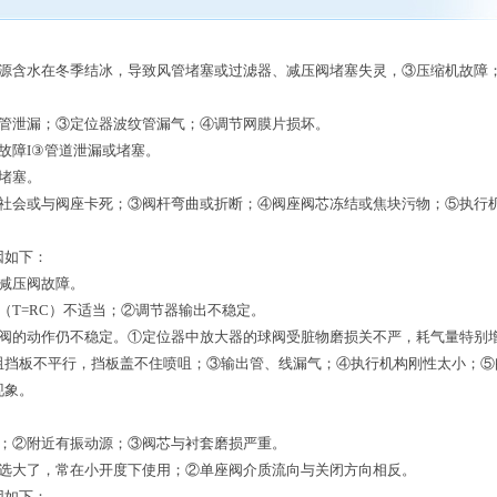
：
气源含水在冬季结冰，导致风管堵塞或过滤器、减压阀堵塞失灵，③压缩机故障
号管泄漏；③定位器波纹管漏气；④调节网膜片损坏。
故障I③管道泄漏或堵塞。
堵塞。
与社会或与阀座卡死；③阀杆弯曲或折断；④阀座阀芯冻结或焦块污物；⑤执行
因如下：
减压阀故障。
（T=RC）不适当；②调节器输出不稳定。
节阀的动作仍不稳定。①定位器中放大器的球阀受脏物磨损关不严，耗气量特别
咀挡板不平行，挡板盖不住喷咀；③输出管、线漏气；④执行机构刚性太小；⑤
现象。
稳；②附近有振动源；③阀芯与衬套磨损严重。
阀选大了，常在小开度下使用；②单座阀介质流向与关闭方向相反。
因如下：